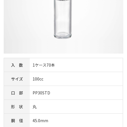
入 数
1ケース70本
サイズ
100cc
口 部
PP30STD
形 状
丸
胴 径
45.0mm