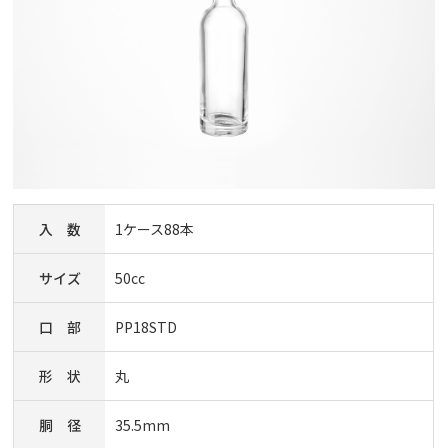
入 数
1ケース88本
サイズ
50cc
口 部
PP18STD
形 状
丸
胴 径
35.5mm