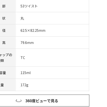
 部
53ツイスト
 状
丸
 径
62.5×82.25mm
 高
79.6mm
ャップの
TC
種類
F容量
115ml
重量
172g
360度ビューで見る