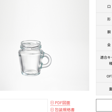
口
形
胴
全
適合
キ
O
PDF図面
包装規格書