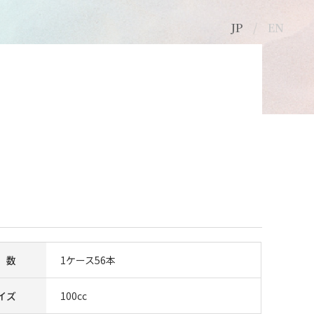
JP
EN
©2011-2021 日本精工硝子株式会社
 数
1ケース56本
イズ
100cc