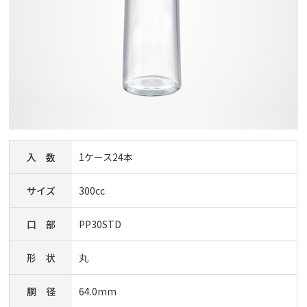
入 数
1ケース24本
サイズ
300cc
口 部
PP30STD
形 状
丸
胴 径
64.0mm