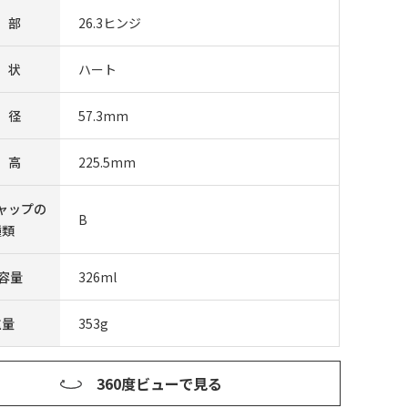
 部
26.3ヒンジ
 状
ハート
 径
57.3mm
 高
225.5mm
ャップの
B
種類
F容量
326ml
重量
353g
360度ビューで見る