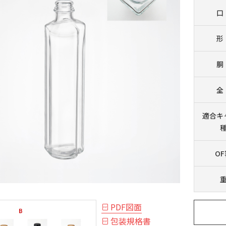
口
形
胴
全
適合
キ
O
PDF図面
包装規格書