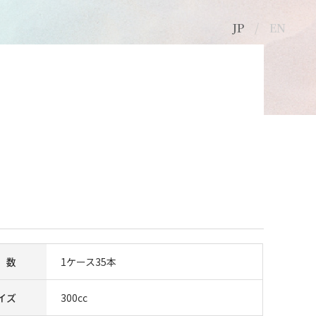
JP
EN
©2011-2021 日本精工硝子株式会社
 数
1ケース35本
イズ
300cc