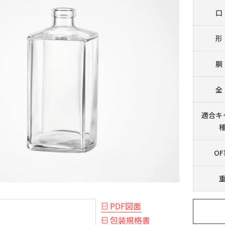
口
形
胴
全
適合
キ
O
PDF図面
包装規格書