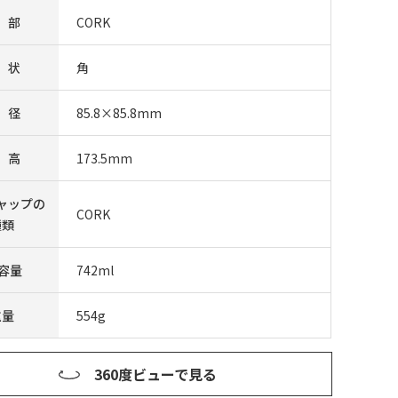
 部
CORK
 状
角
 径
85.8×85.8mm
 高
173.5mm
ャップの
CORK
種類
F容量
742ml
重量
554g
360度ビューで見る