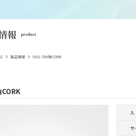
情報
product
ぶ
製品情報
OSG-700角CORK
角CORK
入
サ