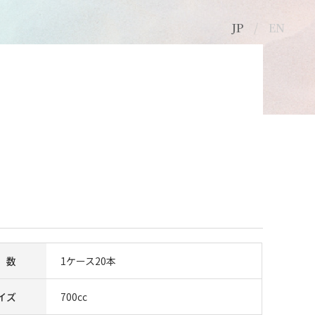
JP
EN
©2011-2021 日本精工硝子株式会社
 数
1ケース20本
イズ
700cc