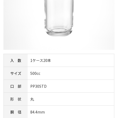
入 数
1ケース20本
サイズ
500cc
口 部
PP30STD
形 状
丸
胴 径
84.4mm